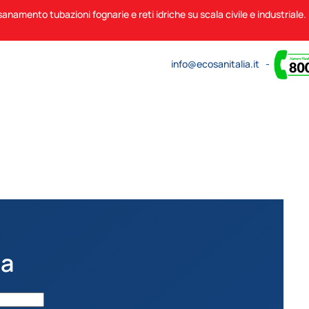
sanamento tubazioni fognarie e reti idriche su scala civile e industriale
info@ecosanitalia.it
-
ia