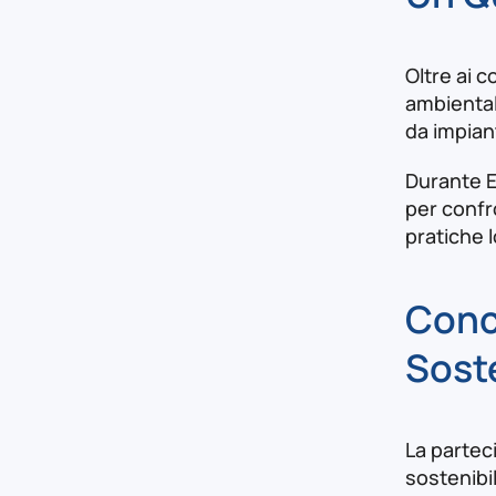
Oltre ai c
ambiental
da impiant
Durante Ec
per confr
pratiche l
Concl
Sost
La partec
sostenibil