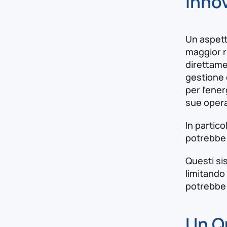
Inno
Un aspett
maggior ri
direttame
gestione d
per l'ener
sue operaz
In partico
potrebbe v
Questi si
limitando 
potrebbe i
Un Qu