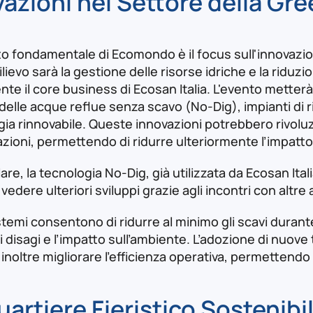
vazioni nel Settore della G
o fondamentale di Ecomondo è il focus sull'innovazio
lievo sarà la gestione delle risorse idriche e la riduz
nte il core business di Ecosan Italia. L'evento mette
elle acque reflue senza scavo (No-Dig), impianti di ricic
gia rinnovabile. Queste innovazioni potrebbero rivoluz
ioni, permettendo di ridurre ulteriormente l’impatto a
lare, la tecnologia No-Dig, già utilizzata da Ecosan Ita
edere ulteriori sviluppi grazie agli incontri con altre 
stemi consentono di ridurre al minimo gli scavi durant
i disagi e l’impatto sull’ambiente. L’adozione di nuove
noltre migliorare l’efficienza operativa, permettendo i
artiere Fieristico Sostenibi