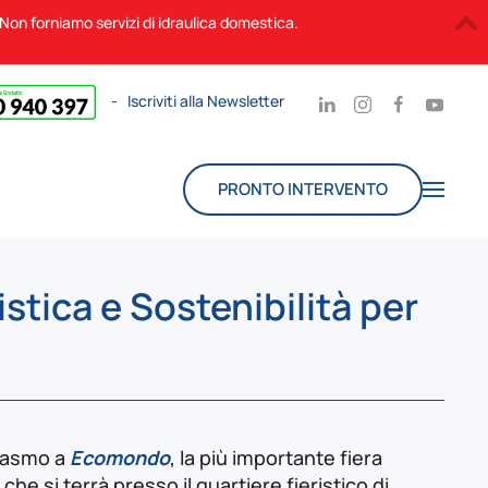
. Non forniamo servizi di idraulica domestica.
-
Iscriviti alla Newsletter
PRONTO INTERVENTO
stica e Sostenibilità per
iasmo a
Ecomondo
, la più importante fiera
he si terrà presso il quartiere fieristico di