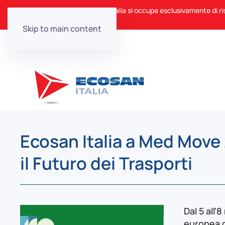
ℹ️ Nota: Ecosan Italia si occupa esclusivamente di ri
Skip to main content
Ecosan Italia a Med Move 
il Futuro dei Trasporti
Dal 5 all
europea de