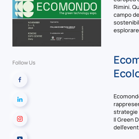
Rimini. Q
campo del
sostenibil
esplorare
Ecom
Follow Us
Ecol
Ecomondo 
rappresent
strategie
Il Green D
dell'event