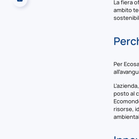
La fiera 
ambito te
sostenibil
Perc
Per Ecosa
all’avangu
L'azienda
posto al c
Ecomondo,
risorse, i
ambiental