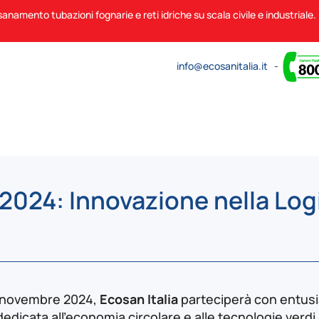
sanamento tubazioni fognarie e reti idriche su scala civile e industriale
info@ecosanitalia.it
-
2024: Innovazione nella Logi
'8 novembre 2024,
Ecosan Italia
parteciperà con entus
dicata all’economia circolare e alle tecnologie verdi, c